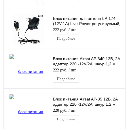
Блок питания для антенн LP-174
(12V 1A) Live-Power регулируемый,
с инжектором питания, c F-
222 руб.
/ шт
разъёмом
Подробнее
Блок питания Airsat AP-340 12В, 2A
адаптер 220 -12V/2A, шнур 1,2 м,
штекер 5.5*2,5 мм
222 руб.
/ шт
Подробнее
Блок питания Airsat AP-35 12В, 2A
адаптер 220 -12V/2A, шнур 1,2 м,
штекер 5.5*2,5 мм
220 руб.
/ шт
Подробнее