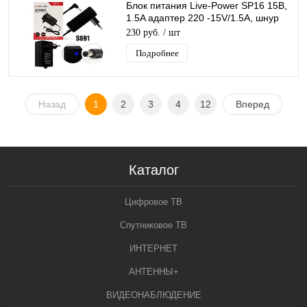
Блок питания Live-Power SP16 15В,
1.5A адаптер 220 -15V/1.5A, шнур
1,8 м, штекер 4,0*1,7 мм (черный)
230 руб.
/ шт
Подробнее
Назад
1
2
3
4
12
Вперед
Каталог
Цифровое ТВ
Спутниковое ТВ
ИНТЕРНЕТ
АНТЕННЫ+
ВИДЕОНАБЛЮДЕНИЕ