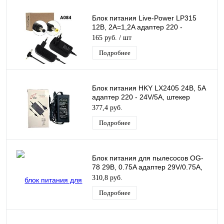
Блок питания Live-Power LP315
12В, 2А=1,2A адаптер 220 -
12V/2A=1,2A, штекер 5,5*2,5/4,0*1,7
165 руб.
/ шт
Подробнее
Блок питания HKY LX2405 24В, 5A
адаптер 220 - 24V/5A, штекер
5.5*2,5 мм
377,4 руб.
Подробнее
Блок питания для пылесосов OG-
78 29В, 0.75A адаптер 29V/0.75A,
шнур 1,2 м, штекер 5.5*2,5 мм
310,8 руб.
Подробнее