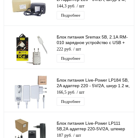
штекер 3,5*1,35 мм
144,3 руб.
/ шт
Подробнее
Блок питания Sremax 5В, 2.1А RM-
010 зарядное устройство с USB +
кабель Iphone 1,2 м черный
222 руб.
/ шт
Подробнее
Блок питания Live-Power LP184 5В,
2A адаптер 220 - 5V/2A, шнур 1.2 м,
штекер 5.5*2,5 мм, белый
166,5 руб.
/ шт
Подробнее
Блок питания Live-Power LP111
5В,2А адаптер 220-5V/2A, штекер
5,5*2,5мм +2 насадки
187 руб.
/ шт