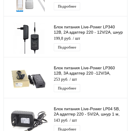
Подробнее
Блок питания Live-Power LP340
12В, 2A адаптер 220 - 12V/2A, шнур
1 м, штекер 5.5*2,5 мм
199,8 руб.
/ шт
Подробнее
Блок питания Live-Power LP360
12В, 3A адаптер 220 -12V/3A,
штекер 5.5*2,5 мм
253 руб.
/ шт
Подробнее
Блок питания Live-Power LP04 5В,
2A адаптер 220 - 5V/2A, шнур 1 м,
штекер 5.5*2,5 мм
143 руб.
/ шт
Подробнее