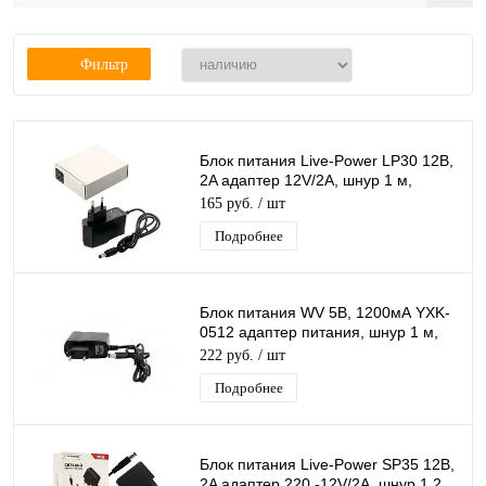
Фильтр
Блок питания Live-Power LP30 12В,
2A адаптер 12V/2A, шнур 1 м,
штекер 5.5*2,5 мм
165 руб.
/ шт
Подробнее
Блок питания WV 5В, 1200мА YXK-
0512 адаптер питания, шнур 1 м,
штекер 5,5*2.5 мм
222 руб.
/ шт
Подробнее
Блок питания Live-Power SP35 12В,
2A адаптер 220 -12V/2A, шнур 1,2