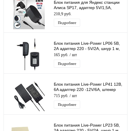
Блок питания для Яндекс станции
Алиса SP17, адаптер 5V/1,5A,
разъем Type-C, кабель 1,8м
210,9 руб.
(черный)
Подробнее
Блок питания Live-Power LP06 5В,
2А адаптер 220 - 5V/2A, шнур 1 м,
штекер 4,0*1,7 мм
165 руб.
/ шт
Подробнее
Блок питания Live-Power LP41 12В,
6A адаптер 220 -12V/6A, штекер
5.5*2,5 мм
715 руб.
/ шт
Подробнее
Блок питания Live-Power LP23 5В,
2A адаптер 220 - 5V/2A, шнур 1 м,