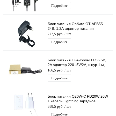
(4.0*1.7/3.5*1.3)
Подробнее
Блок питания Орбита OT-APB55
24В, 1,2А адаптер питания
(24В,1200mA) разъем 5,5*2,5,
277,5 руб.
/ шт
длина 1м
Подробнее
Блок питания Live-Power LP86 5В,
2A адаптер 220 -5V/2A, шнур 1 м,
штекер 5.5*2,5 мм
166,5 руб.
/ шт
Подробнее
Блок питания Q20W-C PD20W 20W
+ кабель Lightning зарядное
устройство с USB-C портом
388,5 руб.
/ шт
Подробнее