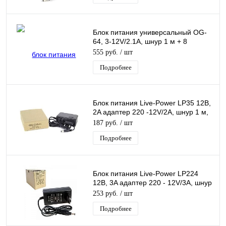
Блок питания универсальный OG-
64, 3-12V/2.1A, шнур 1 м + 8
Насадок, универсальный
555 руб.
/ шт
Подробнее
Блок питания Live-Power LP35 12В,
2A адаптер 220 -12V/2A, шнур 1 м,
штекер 5.5*2,5 мм
187 руб.
/ шт
Подробнее
Блок питания Live-Power LP224
12В, 3A адаптер 220 - 12V/3A, шнур
1 м, штекер 5.5*2,5 мм
253 руб.
/ шт
Подробнее