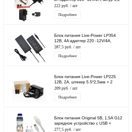
м, штекер 5.5*2,5 мм
222 руб.
/ шт
Подробнее
Блок питания Live-Power LP354
12В, 4A адаптер 220 -12V/4A,
штекер 5.5*2,5 мм
287,5 руб.
/ шт
Подробнее
Блок питания Live-Power LP225
12В, 2A, штекер 5.5*2,5мм + 2
насадки (4,0*1,7 / 5,5*1,35), шнур 1
209 руб.
/ шт
м
Подробнее
Блок питания Original 5В, 1,5А G12
зарядное устройство с USB +
кабель Iphone 1 м белый
277,5 руб.
/ шт